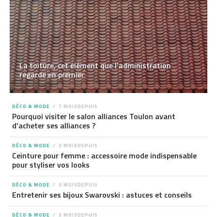
La toiture, cet élément que l’administration
regarde en premier
DÉCO & MODE
1 MOISDEPUIS
Pourquoi visiter le salon alliances Toulon avant
d’acheter ses alliances ?
DÉCO & MODE
3 MOISDEPUIS
Ceinture pour femme : accessoire mode indispensable
pour styliser vos looks
DÉCO & MODE
3 MOISDEPUIS
Entretenir ses bijoux Swarovski : astuces et conseils
DÉCO & MODE
3 MOISDEPUIS