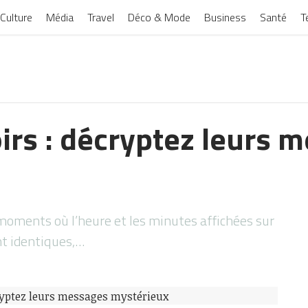
Culture
Média
Travel
Déco & Mode
Business
Santé
T
irs : décryptez leurs 
moments où l’heure et les minutes affichées sur
nt identiques,…