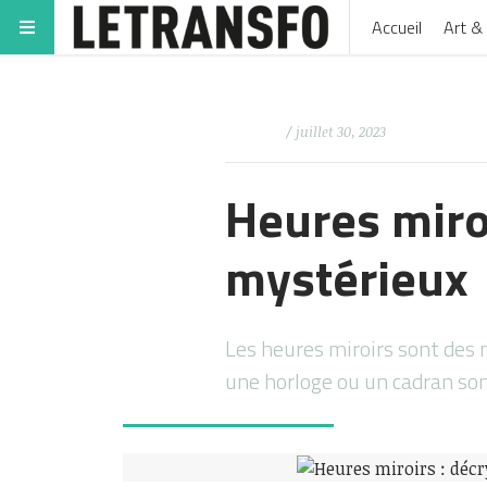
Accueil
Art & 
/ juillet 30, 2023
Heures miro
mystérieux
Les heures miroirs sont des 
une horloge ou un cadran so