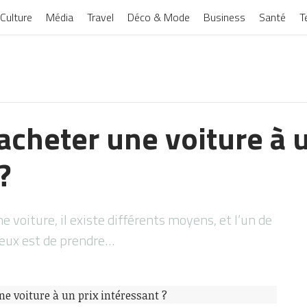
Culture
Média
Travel
Déco & Mode
Business
Santé
T
cheter une voiture à u
?
e voiture, il existe différents moyens, et l’un de
eux est de prendre…