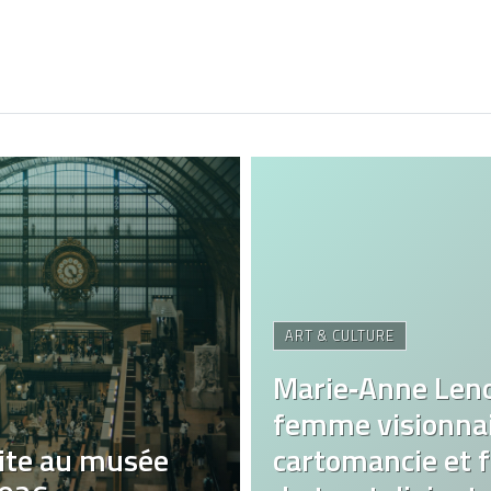
ART & CULTURE
Marie‑Anne Len
femme visionnai
ite au musée
cartomancie et fa