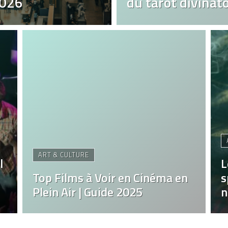
2026
du tarot divinato
ART & CULTURE
l
L
Top Films à Voir en Cinéma en
s
Plein Air | Guide 2025
n