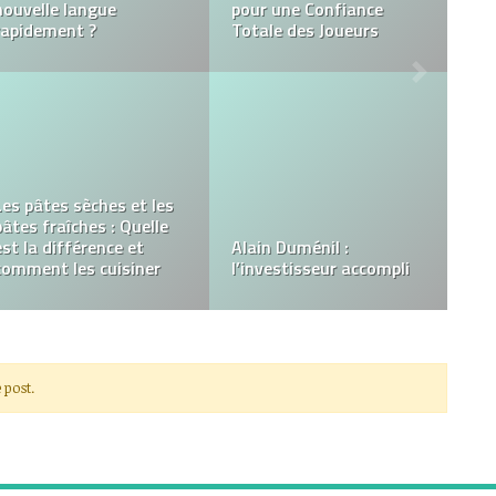
Ce qu’il faut savoir sur
oriental et comment le
l’hypnose
choisir ?
La formation à distance
(EFM Santé & Social)
pour se préparer aux
sélections d’entrée en
Cluez, un escape game
IFAP
extérieur à Paris
 post.