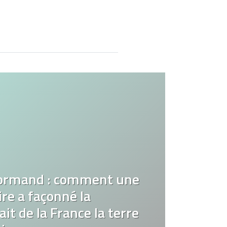
ormand : comment une
re a façonné la
it de la France la terre