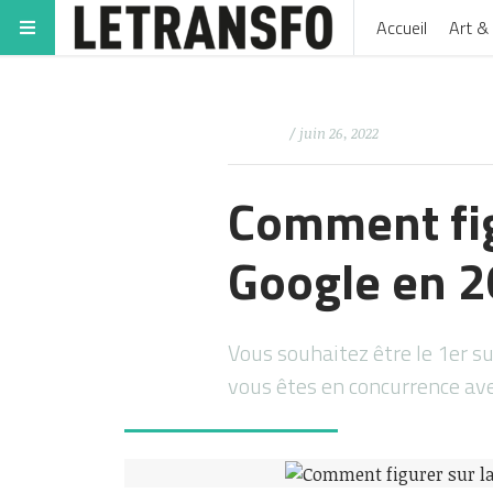
Accueil
Art & 
/ juin 26, 2022
Comment fig
Google en 2
Vous souhaitez être le 1er su
vous êtes en concurrence av