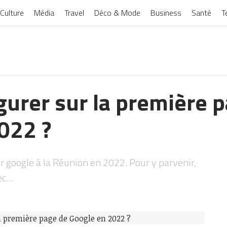
Culture
Média
Travel
Déco & Mode
Business
Santé
T
urer sur la première 
022 ?
r google à la Réunion en 2022. Pour y parvenir,
ec…