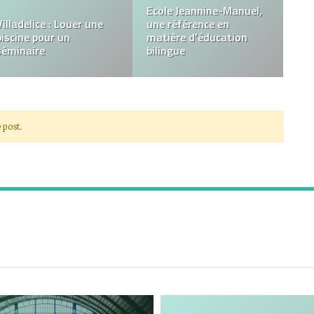
Quelles raisons
poussent à opter pour
un nouveau casino ?
Le service client
 post.