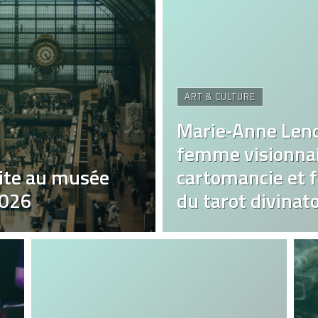
ART & CULTURE
Marie‑Anne Len
femme visionnai
ite au musée
cartomancie et fa
2026
du tarot divinato