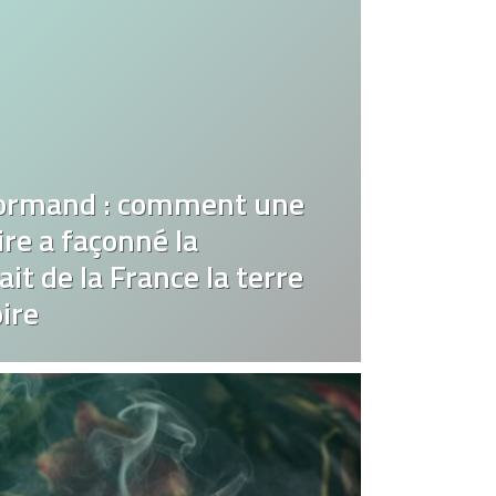
ormand : comment une
re a façonné la
it de la France la terre
ire