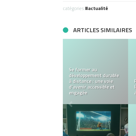
catégories:
actualité
ARTICLES SIMILAIRES
Pariez et gagnez de
l’argent réel sur Lucky8
Casino