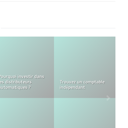
IPTV Premium :
Comment choisir un
Comment faire des
fournisseur fiable et
extensions de cheveux
éviter les escroqueries ?
pour hommes ?