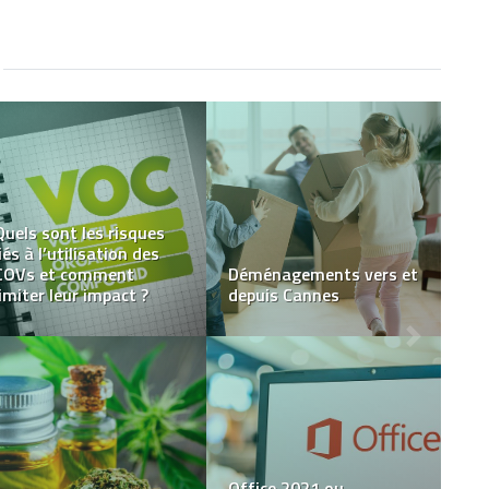
Le Femdom : pourquoi
Le style vintage dans la
est-il populaire ?
chambre d’enfant
Le rôle crucial des
professionnels du social
dans l’intégration