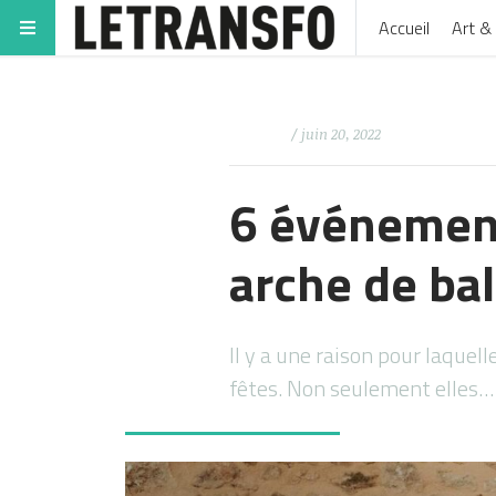
Accueil
Art & 
/ juin 20, 2022
6 événement
arche de ba
Il y a une raison pour laquell
fêtes. Non seulement elles…