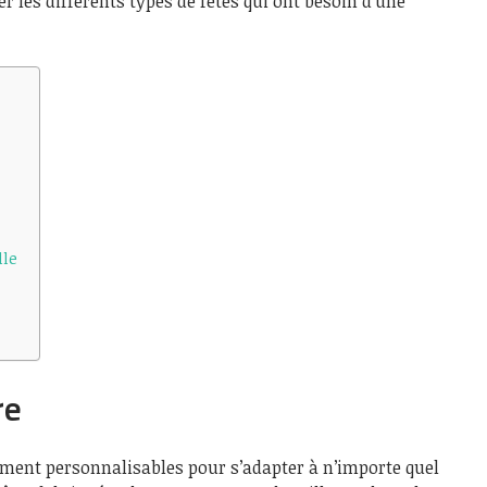
er les différents types de fêtes qui ont besoin d’une
lle
re
ement personnalisables pour s’adapter à n’importe quel