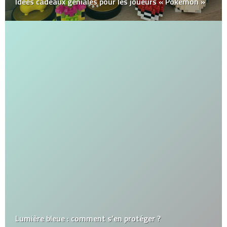
Idées cadeaux géniales pour les joueurs « Pokémon »
Lumière bleue : comment s’en protéger ?