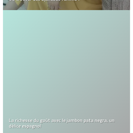
La richesse du goût avec le jambon pata negra, un
délice espagnol