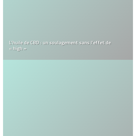
L’huile de CBD : un soulagement sans l’effet de
« high »