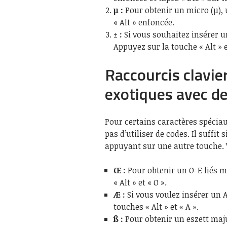
µ :
Pour obtenir un micro (µ), u
« Alt » enfoncée.
± :
Si vous souhaitez insérer un
Appuyez sur la touche « Alt » 
Raccourcis clavie
exotiques avec d
Pour certains caractères spéciaux
pas d’utiliser de codes. Il suff
appuyant sur une autre touche. 
Œ :
Pour obtenir un O-E liés 
« Alt » et « O ».
Æ :
Si vous voulez insérer un A
touches « Alt » et « A ».
ß :
Pour obtenir un eszett maju