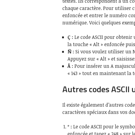
textes. Ils correspondent à un c
chaque caractère. Pour utiliser c
enfoncée et entrer le numéro co
numérique. Voici quelques exemp
Ç :
Le code ASCII pour obtenir 
la touche « Alt » enfoncée pui
Ñ :
Si vous voulez utiliser un N
Appuyez sur « Alt » et saisiss
Å :
Pour insérer un A majuscule
« 143 » tout en maintenant la t
Autres codes ASCII u
Il existe également d’autres code
caractères spéciaux dans vos d
º :
Le code ASCII pour le symbole
enfoncée et tapez « 248 » sur 