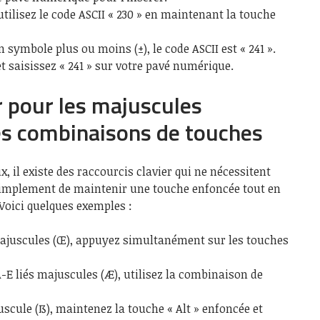
tilisez le code ASCII « 230 » en maintenant la touche
 symbole plus ou moins (±), le code ASCII est « 241 ».
et saisissez « 241 » sur votre pavé numérique.
r pour les majuscules
es combinaisons de touches
, il existe des raccourcis clavier qui ne nécessitent
it simplement de maintenir une touche enfoncée tout en
Voici quelques exemples :
majuscules (Œ), appuyez simultanément sur les touches
-E liés majuscules (Æ), utilisez la combinaison de
scule (ẞ), maintenez la touche « Alt » enfoncée et