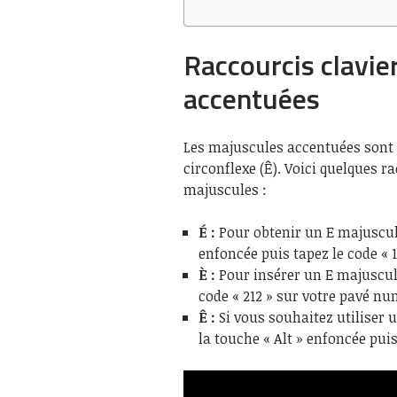
Raccourcis clavie
accentuées
Les majuscules accentuées sont d
circonflexe (Ê). Voici quelques 
majuscules :
É :
Pour obtenir un E majuscule
enfoncée puis tapez le code « 
È :
Pour insérer un E majuscule
code « 212 » sur votre pavé nu
Ê :
Si vous souhaitez utiliser 
la touche « Alt » enfoncée puis