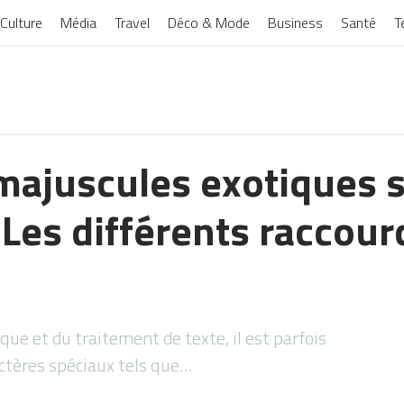
Culture
Média
Travel
Déco & Mode
Business
Santé
T
 majuscules exotiques s
 Les différents raccour
ue et du traitement de texte, il est parfois
actères spéciaux tels que…