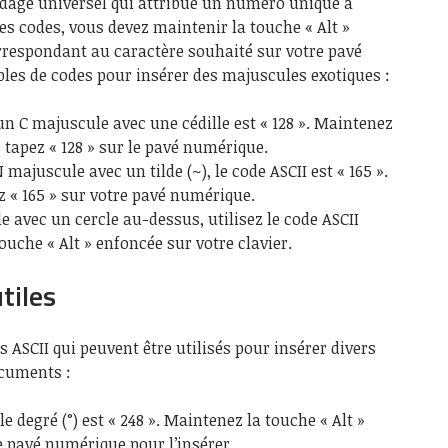
odage universel qui attribue un numéro unique à
es codes, vous devez maintenir la touche « Alt »
rrespondant au caractère souhaité sur votre pavé
les de codes pour insérer des majuscules exotiques :
un C majuscule avec une cédille est « 128 ». Maintenez
s tapez « 128 » sur le pavé numérique.
 majuscule avec un tilde (~), le code ASCII est « 165 ».
ez « 165 » sur votre pavé numérique.
 avec un cercle au-dessus, utilisez le code ASCII
ouche « Alt » enfoncée sur votre clavier.
tiles
s ASCII qui peuvent être utilisés pour insérer divers
ocuments :
 degré (°) est « 248 ». Maintenez la touche « Alt »
le pavé numérique pour l’insérer.