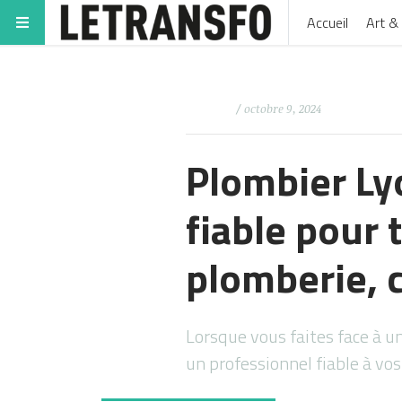
Accueil
Art & 
/ octobre 9, 2024
Plombier Ly
fiable pour
plomberie, c
Lorsque vous faites face à un
un professionnel fiable à vo