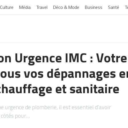
Culture
Média
Travel
Déco & Mode
Business
Santé
T
on Urgence IMC : Votre
 tous vos dépannages e
hauffage et sanitaire
e urgence de plomberie, il est essentiel d’avoir
s côtés pour…