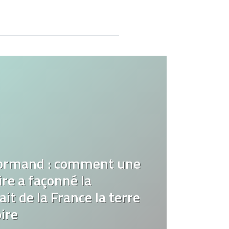
ormand : comment une
re a façonné la
it de la France la terre
ire