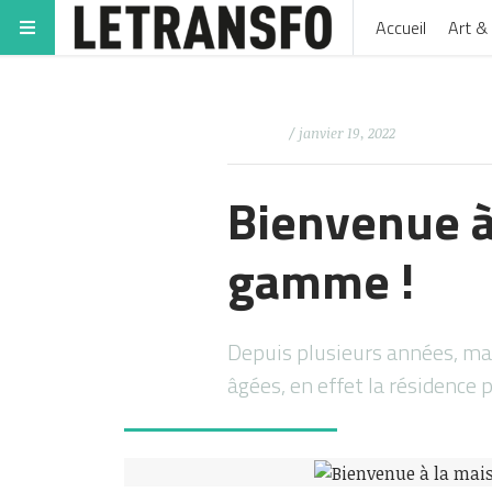
Accueil
Art & 
/ janvier 19, 2022
Bienvenue à
gamme !
Depuis plusieurs années, mai
âgées, en effet la résidence 