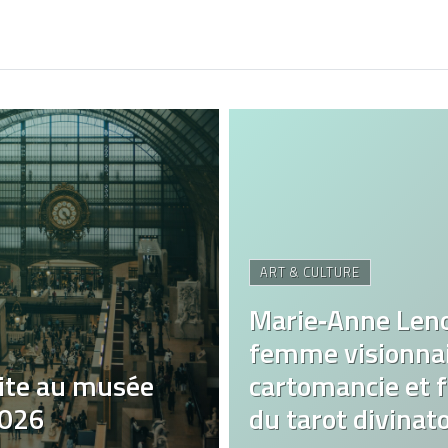
ART & CULTURE
Marie‑Anne Len
femme visionnai
ite au musée
cartomancie et fa
2026
du tarot divinato