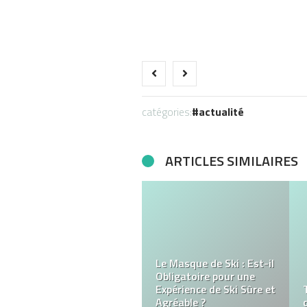
catégories:
actualité
ARTICLES SIMILAIRES
Pourquoi
l’aménagement d’un
restaurant compte
autant que la cuisine ?