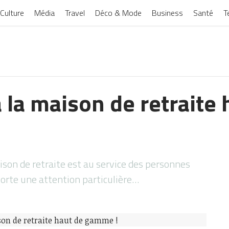
Culture
Média
Travel
Déco & Mode
Business
Santé
T
 la maison de retraite 
son de retraite est au service des personnes
porte une attention particulière…