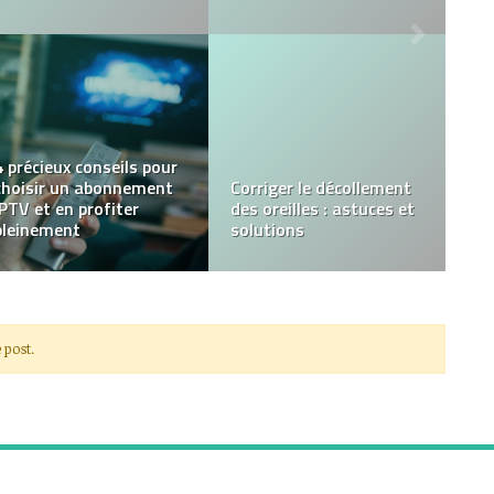
Moyens sûrs d’accepter
Slottica, le leader crypto
le paiement lors de la
des casinos et paris
vente de votre voiture
sportifs en ligne
 post.