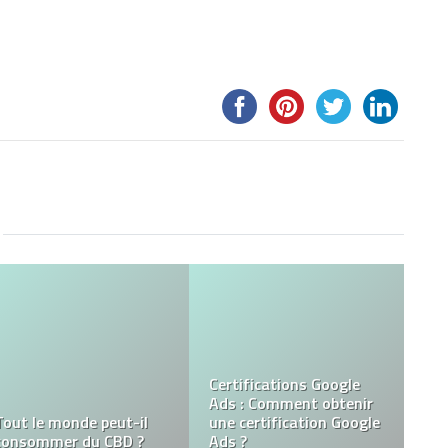
Télécharger Gacha Life
Où acheter le Hash CBD?
pour PC