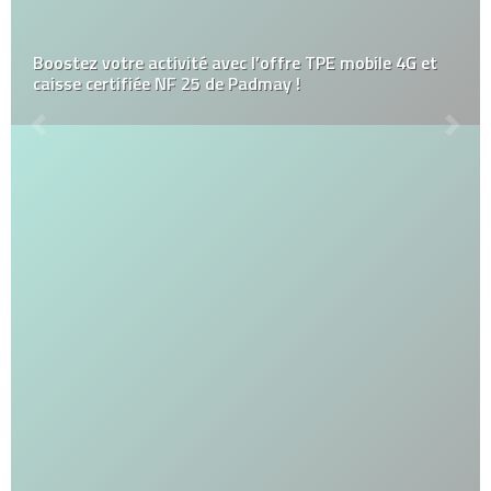
Boostez votre activité avec l’offre TPE mobile 4G et
caisse certifiée NF 25 de Padmay !