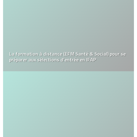
La formation à distance (EFM Santé & Social) pour se
préparer aux sélections d’entrée en IFAP