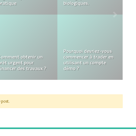
pharmaceutique ?
sur notre santé
La réalité virtuelle se
Bienvenue sur Empire.io
développe dans le
Casino : Votre
monde de la culture et
Destination de Jeu en
du divertissement
Ligne
 post.