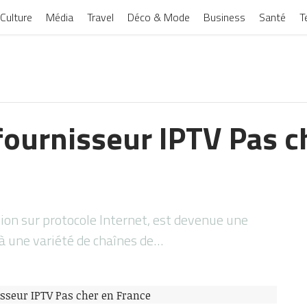
Culture
Média
Travel
Déco & Mode
Business
Santé
T
 fournisseur IPTV Pas c
sion sur protocole Internet, est devenue une
 à une variété de chaînes de…