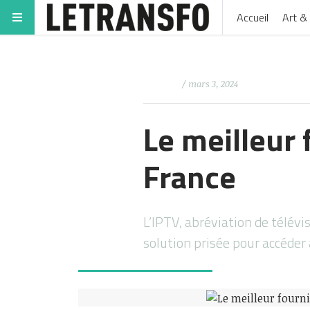
Accueil
Art & 
/ mars 3, 2024
Le meilleur
France
L’IPTV, abréviation de télévi
solution prisée pour accéder