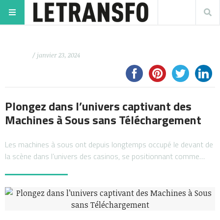
/ janvier 23, 2024
Plongez dans l’univers captivant des
Machines à Sous sans Téléchargement
Les machines à sous ont depuis longtemps occupé le devant de
la scène dans l’univers des casinos, se positionnant comme…