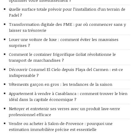
optimiser votre investissement ?
Quelle surface totale prévoir pour l’installation d’un terrain de
Padel ?
Transformation digitale des PME : par où commencer sans y
laisser sa trésorerie
Louer une voiture de luxe : comment éviter les mauvaises
surprises ?
Comment le container frigorifique Goliat révolutionne le
transport de marchandises ?
Découvrir Cozumel El Cielo depuis Playa del Carmen : est-ce
indispensable ?
Vêtements garçon en gros : les tendances de la saison
Appartement à vendre à Casablanca : comment trouver le bien
idéal dans la capitale économique ?
Nettoyer et entretenir ses verres avec un produit lave-verre
professionnel efficace
Vendre ou acheter à Salon-de-Provence : pourquoi une
estimation immobilière précise est essentielle