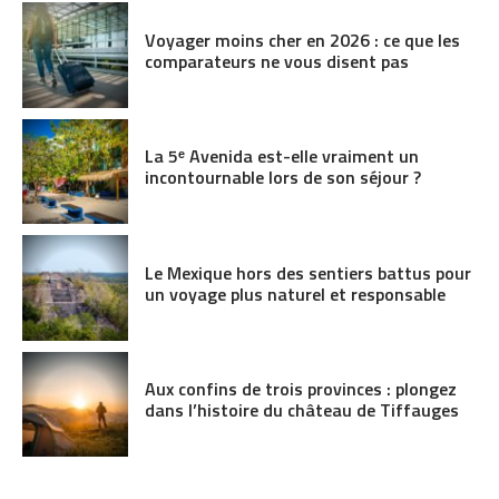
Voyager moins cher en 2026 : ce que les
comparateurs ne vous disent pas
La 5ᵉ Avenida est-elle vraiment un
incontournable lors de son séjour ?
Le Mexique hors des sentiers battus pour
un voyage plus naturel et responsable
Aux confins de trois provinces : plongez
dans l’histoire du château de Tiffauges