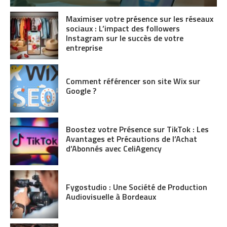
Maximiser votre présence sur les réseaux
sociaux : L’impact des followers
Instagram sur le succès de votre
entreprise
Comment référencer son site Wix sur
Google ?
Boostez votre Présence sur TikTok : Les
Avantages et Précautions de l’Achat
d’Abonnés avec CeliAgency
Fygostudio : Une Société de Production
Audiovisuelle à Bordeaux