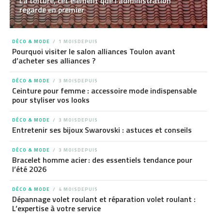
La toiture, cet élément que l’administration
regarde en premier
DÉCO & MODE
1 MOISDEPUIS
Pourquoi visiter le salon alliances Toulon avant
d’acheter ses alliances ?
DÉCO & MODE
3 MOISDEPUIS
Ceinture pour femme : accessoire mode indispensable
pour styliser vos looks
DÉCO & MODE
3 MOISDEPUIS
Entretenir ses bijoux Swarovski : astuces et conseils
DÉCO & MODE
3 MOISDEPUIS
Bracelet homme acier : des essentiels tendance pour
l’été 2026
DÉCO & MODE
4 MOISDEPUIS
Dépannage volet roulant et réparation volet roulant :
L’expertise à votre service