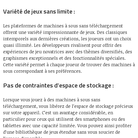
Variété de jeux sans limite :
Les plateformes de machines à sous sans téléchargement
offrent une variété impressionnante de jeux. Des classiques
intemporels aux dernières créations, les joueurs ont un choix
quasi illimité. Les développeurs rivalisent pour offrir des
expériences de jeu novatrices avec des thèmes diversifiés, des
graphismes exceptionnels et des fonctionnalités spéciales.
Cette variété permet à chaque joueur de trouver des machines à
sous correspondant à ses préférences.
Pas de contraintes d’espace de stockage :
Lorsque vous jouez à des machines à sous sans
téléchargement, vous libérez de l’espace de stockage précieux
sur votre appareil. C’est un avantage considérable, en
particulier pour ceux qui utilisent des smartphones ou des
tablettes avec une capacité limitée. Vous pouvez ainsi profiter
d’une bibliothèque de jeux étendue sans vous soucier de