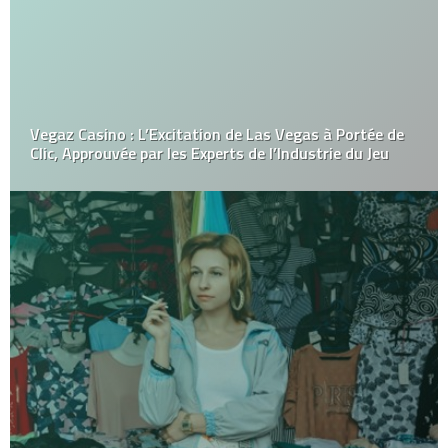
Vegaz Casino : L’Excitation de Las Vegas à Portée de
Clic, Approuvée par les Experts de l’Industrie du Jeu