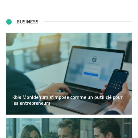
BUSINESS
Kbis MonIdenum s’impose comme un outil clé pour
les entrepreneurs