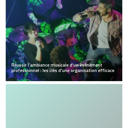
Réussir l’ambiance musicale d’un événement
professionnel : les clés d’une organisation efficace