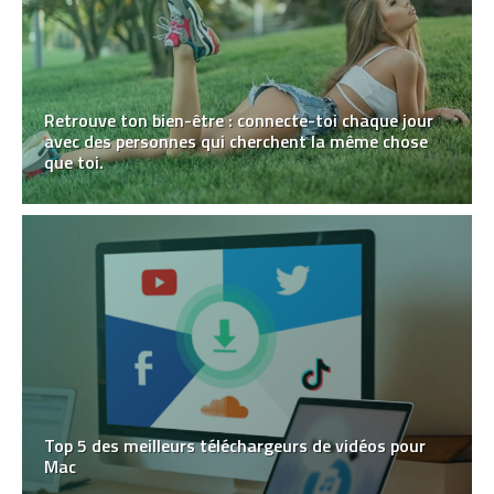
Retrouve ton bien-être : connecte-toi chaque jour
avec des personnes qui cherchent la même chose
que toi.
Top 5 des meilleurs téléchargeurs de vidéos pour
Mac