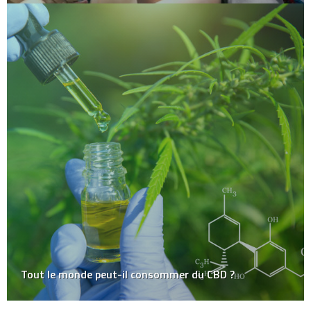
Tout le monde peut-il consommer du CBD ?