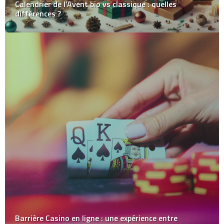
Calendrier de l’Avent bio vs classique : quelles
différences ?
Barrière Casino en ligne : une expérience entre