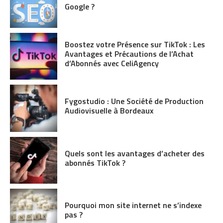
Google ?
Boostez votre Présence sur TikTok : Les
Avantages et Précautions de l’Achat
d’Abonnés avec CeliAgency
Fygostudio : Une Société de Production
Audiovisuelle à Bordeaux
Quels sont les avantages d’acheter des
abonnés TikTok ?
Pourquoi mon site internet ne s’indexe
pas ?