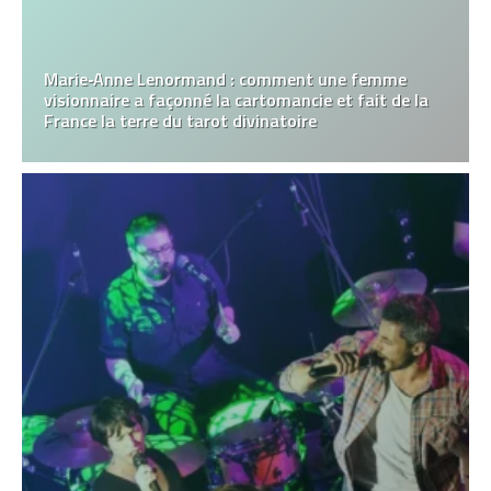
Marie‑Anne Lenormand : comment une femme
visionnaire a façonné la cartomancie et fait de la
France la terre du tarot divinatoire