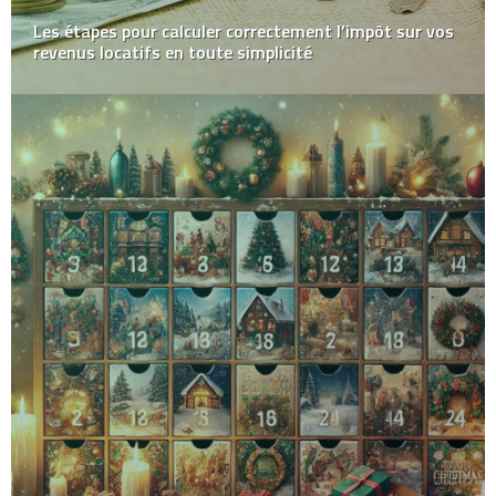
Les étapes pour calculer correctement l’impôt sur vos
revenus locatifs en toute simplicité