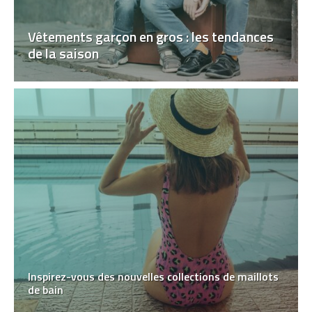
Vêtements garçon en gros : les tendances
de la saison
Inspirez-vous des nouvelles collections de maillots
de bain