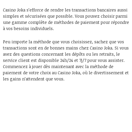
Casino Joka s’efforce de rendre les transactions bancaires aussi
simples et sécurisées que possible. Vous pouvez choisir parmi
une gamme complète de méthodes de paiement pour répondre
à vos besoins individuels.
Peu importe la méthode que vous choisissez, sachez que vos
transactions sont en de bonnes mains chez Casino Joka. Si vous
avez des questions concernant les dépôts ou les retraits, le
service client est disponible 24h/24 et 7j/7 pour vous assister.
Commencez à jouer dès maintenant avec la méthode de
paiement de votre choix au Casino Joka, où le divertissement et
les gains n’attendent que vous.