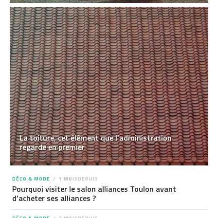
La toiture, cet élément que l’administration
regarde en premier
DÉCO & MODE
1 MOISDEPUIS
Pourquoi visiter le salon alliances Toulon avant
d’acheter ses alliances ?