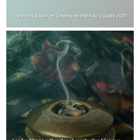
Top Films à Voir en Cinéma en Plein Air | Guide 2025