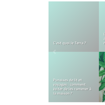
Apprendre la flûte en
ligne : par où
commencer
Seven Casino en ligne :
Un refuge de
divertissement apprécié
de tous