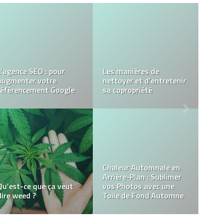
Arrêter de fumer
définitivement avec
Améliorer votre santé
l’aide de l’hypnose.
grâce aux fibres
Choisissez la cuisine
Vivez le plaisir de la
parfaite pour votre
dégustation grâce à
maison
embouteille