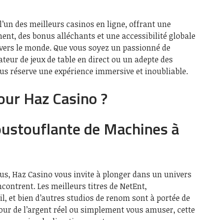
un des meilleurs casinos en ligne, offrant une
ent, des bonus alléchants et une accessibilité globale
avers le monde. Que vous soyez un passionné de
eur de jeux de table en direct ou un adepte des
s réserve une expérience immersive et inoubliable.
our Haz Casino ?
oustouflante de Machines à
us, Haz Casino vous invite à plonger dans un univers
encontrent. Les meilleurs titres de NetEnt,
, et bien d’autres studios de renom sont à portée de
pour de l’argent réel ou simplement vous amuser, cette