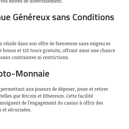
 vos envies de divertissement.
ue Généreux sans Conditions
no réside dans son offre de bienvenue sans exigences
e bonus et 125 tours gratuits, offrant ainsi une chance
sans contraintes ni restrictions.
rypto-Monnaie
permettant aux joueurs de déposer, jouer et retirer
elles que Bitcoin et Ethereum. Cette facilité
é témoignent de l’engagement du casino à offrir des
et sécurisées.