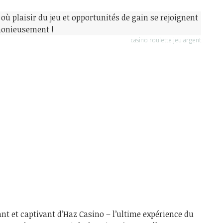
casino roulette jeu argent
t et captivant d’Haz Casino – l’ultime expérience du