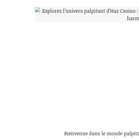
Bienvenue dans le monde palpitan