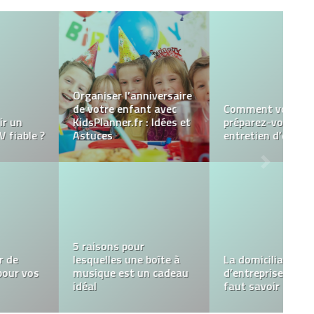
Déménagement à
Montréal : Choisir la
Compagnie de
Choisir la meilleure
Déménagement
cigarette électronique
Parfaite
pour vous
Ecole Jeannine-Manuel,
une référence en
Où trouver des Djellabas
matière d’éducation
femme ?
bilingue