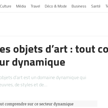
Culture
Média
Travel
Déco & Mode
Business
Santé
T
es objets d’art : tout 
eur dynamique
 objets d’art est un domaine dynamique qui
œuvres, de styles et de…