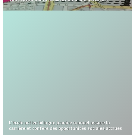
L’école active bilingue Jeanine manuel assure la
carrière et confère des opportunités sociales accrues