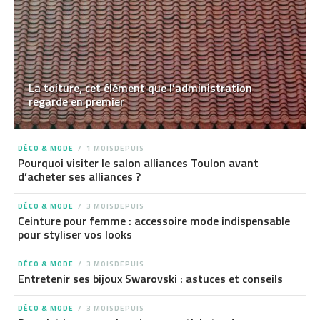
La toiture, cet élément que l’administration
regarde en premier
DÉCO & MODE
1 MOISDEPUIS
Pourquoi visiter le salon alliances Toulon avant
d’acheter ses alliances ?
DÉCO & MODE
3 MOISDEPUIS
Ceinture pour femme : accessoire mode indispensable
pour styliser vos looks
DÉCO & MODE
3 MOISDEPUIS
Entretenir ses bijoux Swarovski : astuces et conseils
DÉCO & MODE
3 MOISDEPUIS