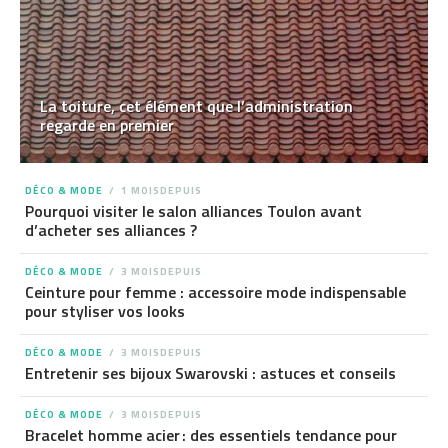
La toiture, cet élément que l’administration
regarde en premier
DÉCO & MODE
1 MOISDEPUIS
Pourquoi visiter le salon alliances Toulon avant
d’acheter ses alliances ?
DÉCO & MODE
3 MOISDEPUIS
Ceinture pour femme : accessoire mode indispensable
pour styliser vos looks
DÉCO & MODE
3 MOISDEPUIS
Entretenir ses bijoux Swarovski : astuces et conseils
DÉCO & MODE
3 MOISDEPUIS
Bracelet homme acier : des essentiels tendance pour