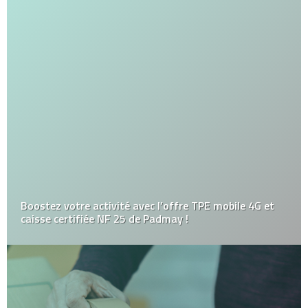
Boostez votre activité avec l’offre TPE mobile 4G et
caisse certifiée NF 25 de Padmay !