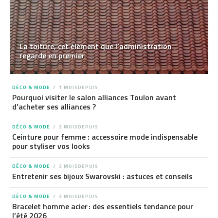
La toiture, cet élément que l’administration
regarde en premier
DÉCO & MODE
1 MOISDEPUIS
Pourquoi visiter le salon alliances Toulon avant
d’acheter ses alliances ?
DÉCO & MODE
3 MOISDEPUIS
Ceinture pour femme : accessoire mode indispensable
pour styliser vos looks
DÉCO & MODE
3 MOISDEPUIS
Entretenir ses bijoux Swarovski : astuces et conseils
DÉCO & MODE
3 MOISDEPUIS
Bracelet homme acier : des essentiels tendance pour
l’été 2026