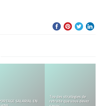
Trois astuces pour
acheter sa maison de
Pourquoi faire appel à
rêve !
un serrurier Paris ?