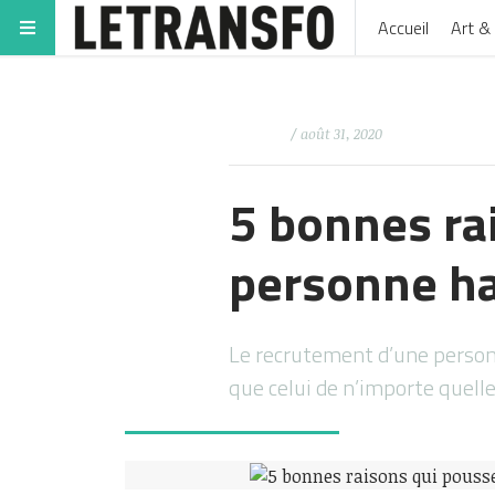
Accueil
Art & 
/ août 31, 2020
5 bonnes ra
personne h
Le recrutement d’une perso
que celui de n’importe quell