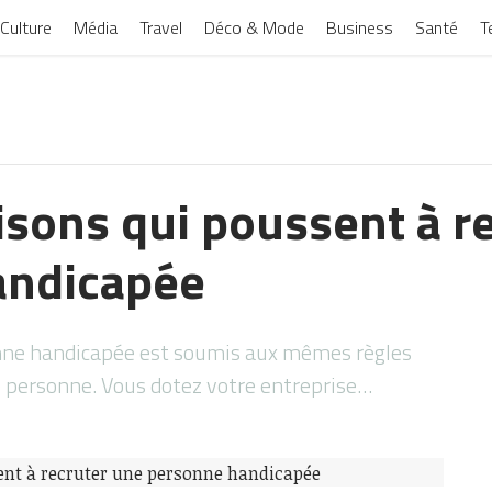
Culture
Média
Travel
Déco & Mode
Business
Santé
T
isons qui poussent à r
andicapée
nne handicapée est soumis aux mêmes règles
e personne. Vous dotez votre entreprise…