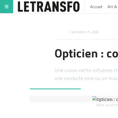
Accueil
Art & 
/ décembre 15, 2025
Opticien : c
Une vision nette influence c
une conduite sûre ou un trav
Waist-up photo