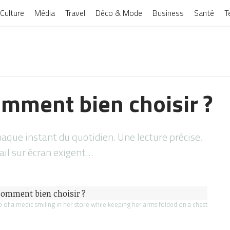
Culture
Média
Travel
Déco & Mode
Business
Santé
T
omment bien choisir ?
haque instant du quotidien. Une lecture précise,
ail sur écran exigent…
 of a medic smiling in her store while keeping her arms folded on a chest