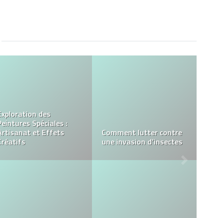
4 avantages importants
des visualisations
architecturales pour la
Les avantages des
conception
magazines en ligne