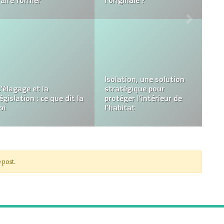
Ajoutez une touche de
magie à votre
Est-ce légal d’acheter
événement avec la
des followers Instagram
location de Photobooth
? Le vrai du faux
à Paris
 post.