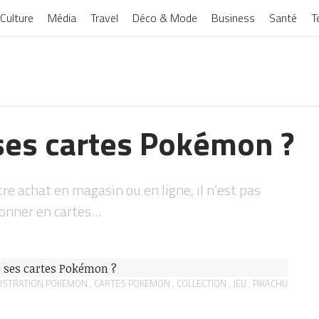
Culture
Média
Travel
Déco & Mode
Business
Santé
T
ses cartes Pokémon ?
re achat en magasin ou en ligne, il n’est pas
sionner en cartes…
USTRATION POKEMON , CARTES POKEMON , COLLECTION , JEU , PIKACHU