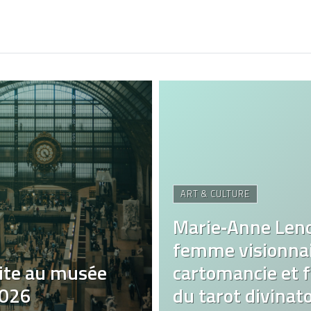
ART & CULTURE
Marie‑Anne Len
femme visionnai
ite au musée
cartomancie et fa
2026
du tarot divinato