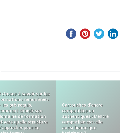
Pourquoi devez-vous
investir dans un sextoy
Ce qu’il faut savoir sur
de qualité ?
l’hypnose