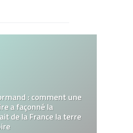
ormand : comment une
re a façonné la
it de la France la terre
ire