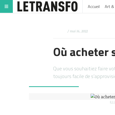
Accueil
Art & 
/ mai 16, 2022
Où acheter 
Que vous souhaitiez faire vot
toujours facile de s’approvi
ILL