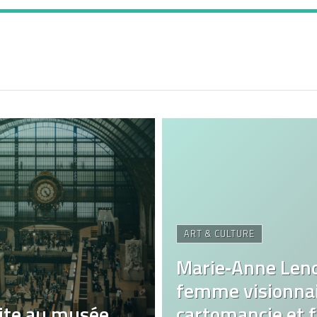
ART & CULTURE
Marie‑Anne Len
femme visionnai
ite au musée
cartomancie et fa