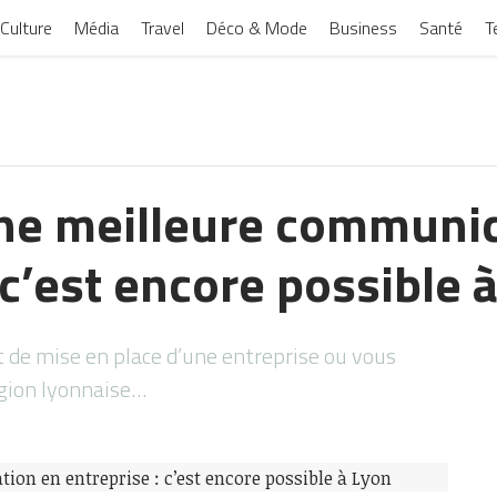
Culture
Média
Travel
Déco & Mode
Business
Santé
T
une meilleure communi
 c’est encore possible 
t de mise en place d’une entreprise ou vous
région lyonnaise…