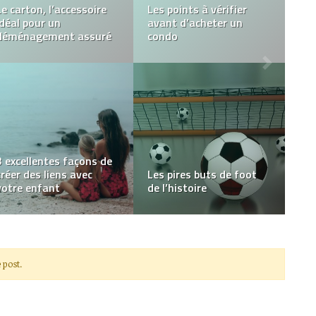
3 petits travaux pour
Comment bien choisir sa
entretenir sa maison
trousse de toilette ?
Habillez vos vacances
avec de bonnes idées de
Le Top 5 des meilleures
costumes d’Halloween
séries originales Netflix
 post.