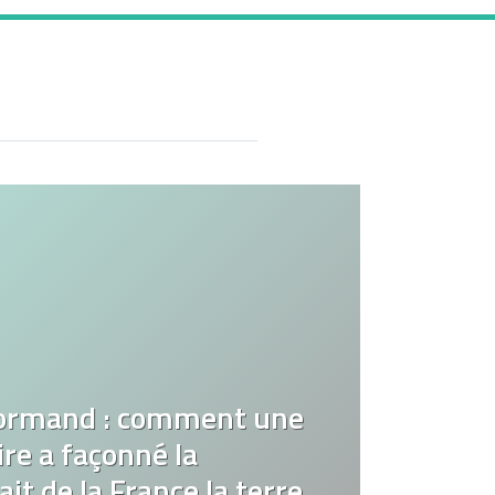
ormand : comment une
re a façonné la
it de la France la terre