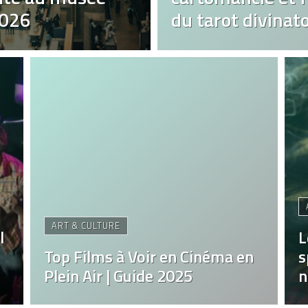
2026
du tarot divinato
ART & CULTURE
l
L
Top Films à Voir en Cinéma en
s
Plein Air | Guide 2025
n