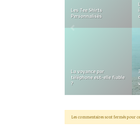
Après Corona Virus : les
industries les plus
touchées
Bureau à domicile –
travail efficace dans
notre maison
Les commentaires sont fermés pour ce