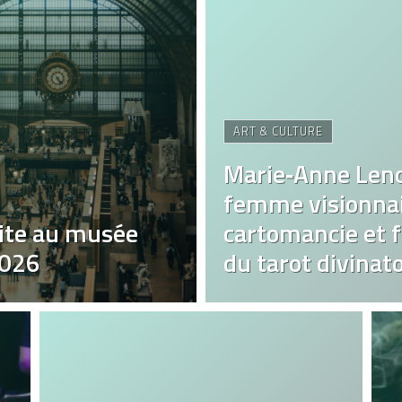
ART & CULTURE
Marie‑Anne Len
femme visionnai
ite au musée
cartomancie et fa
2026
du tarot divinato