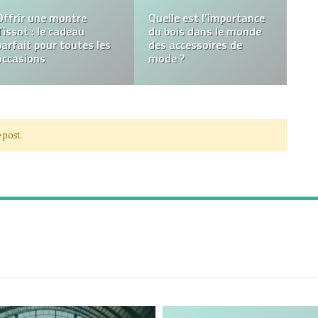
Rideau occultant :
comment et pourquoi le
Le come back du tailleur
choisir ?
femme
 post.