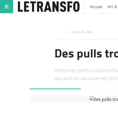
Accueil
Art & 
/ mars 20, 2018
Des pulls tr
Hello mes petits chatons d’am
qui sont en vacances en prof