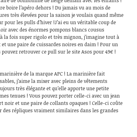
faire de bonhomme de neige demain avec les enfants !
re boire l’apéro dehors ! Du jamais vu au mois de
res très élevées pour la saison je voulais quand même
 pour les pulls d’hiver !
J’ai eu un véritable coup de
 noir avec des énormes pompons blancs cousus
 à la fois super rigolo et très mignon, j’imagine tout à
t et une paire de cuissardes noires en daim ! Pour un
pouvez retrouver ce pull sur le site Asos pour 49€ !
marinière de la marque APC ! La marinière fait
ables, j’aime la mixer avec pleins de vêtements
toujours très élégante et qu’elle apporte une petite
mes tenues ! Vous pouvez porter celle-ci avec un jean
t noir et une paire de collants opaques ! Celle-ci coûte
r des répliques vraiment similaires dans les grandes