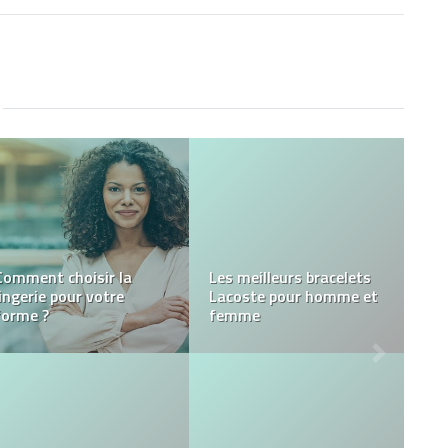
Révolutionnez votre
cuisine avec style : un
guide complet pour
appliquer du Béton Ciré
Comment rendre votre
sur des carreaux de
intérieur chaleureux ?
cuisine existants