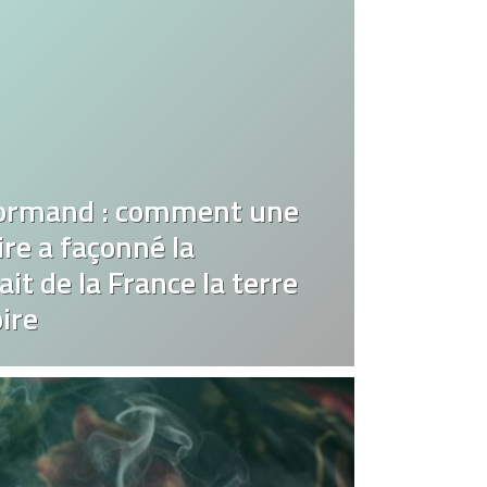
ormand : comment une
re a façonné la
it de la France la terre
ire