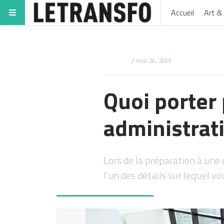
Accueil
Art & 
/ mai 26, 2019
Quoi porter
administrati
Lors de la préparation à une
l’un des détails sur lequel v