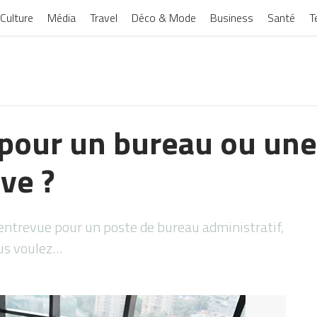
Culture
Média
Travel
Déco & Mode
Business
Santé
T
 pour un bureau ou un
ve ?
 entrevue pour un poste de bureau administratif,
ous voulez…