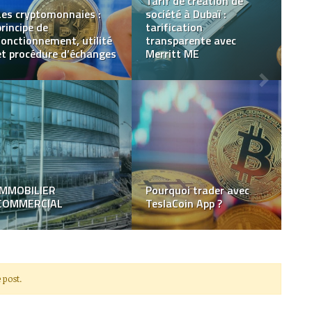
Raisons d’utiliser les
services bancaires en
Qu’est-ce que It Works!?
ligne
Explorez les méthodes
ultimes et les plus
efficaces pour générer
Alain Duménil :
des revenus passifs en
incroyable carrière
ligne
 post.