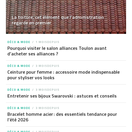
La toiture, cet élément que l’administration
regarde en premier
DÉCO & MODE
1 MOISDEPUIS
Pourquoi visiter le salon alliances Toulon avant
d’acheter ses alliances ?
DÉCO & MODE
3 MOISDEPUIS
Ceinture pour femme : accessoire mode indispensable
pour styliser vos looks
DÉCO & MODE
3 MOISDEPUIS
Entretenir ses bijoux Swarovski : astuces et conseils
DÉCO & MODE
3 MOISDEPUIS
Bracelet homme acier : des essentiels tendance pour
l’été 2026
DÉCO & MODE
4 MOISDEPUIS