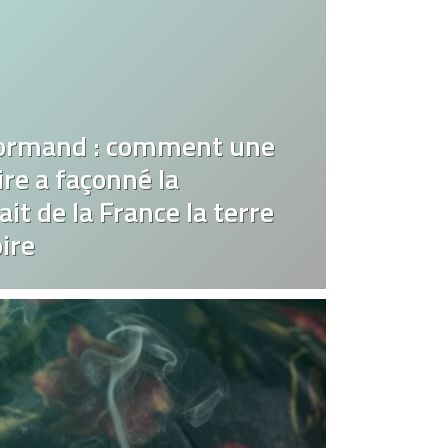
ormand : comment une
re a façonné la
it de la France la terre
ire