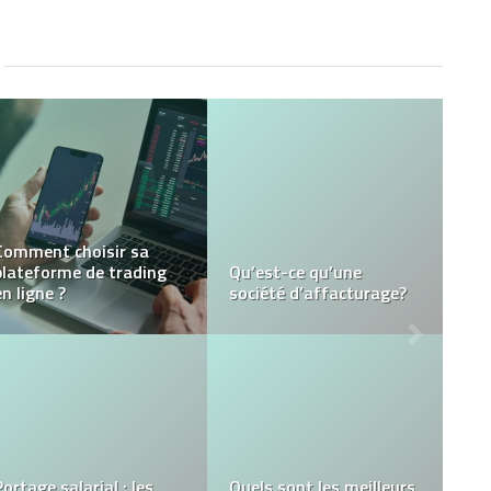
Investissements
financiers : comment
Pourquoi avez-vous
définir une stratégie
besoin d’une présence
adaptée à votre profil ?
numérique ?
L’importance de la Veille
pour les Entrepreneurs :