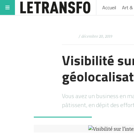
Accueil
Art & 
/ décembre 20, 2019
Visibilité su
géolocalisa
Vous avez un business en man
pâtissent, en dépit des effo