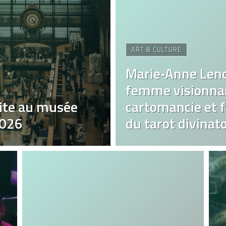
ART & CULTURE
Marie‑Anne Len
femme visionnai
ite au musée
cartomancie et fa
2026
du tarot divinato