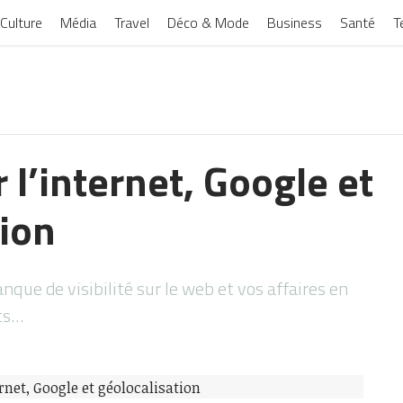
Culture
Média
Travel
Déco & Mode
Business
Santé
T
r l’internet, Google et
tion
que de visibilité sur le web et vos affaires en
rts…