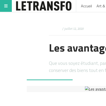
Accueil
Art & 
/ juillet 12, 2020
Les avantag
Que vous soyez étudiant, par
conserver des biens tout en 