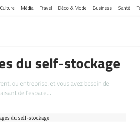
Culture
Média
Travel
Déco & Mode
Business
Santé
T
es du self-stockage
ent, ou entreprise, et vous avez besoin de
faisant de l’espace…