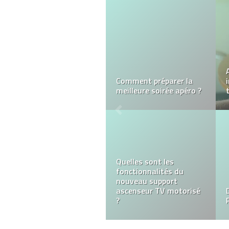
Le dahlia ou la conquête
du monde
LA GRENOUILLERE pour
une soirée pyjama
réussi