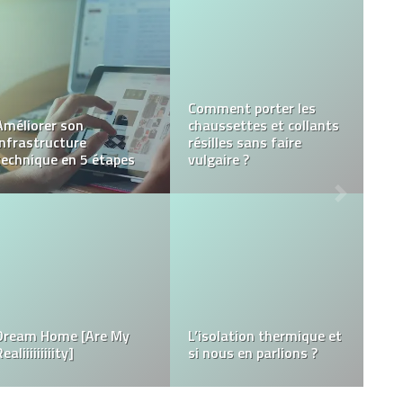
Nos 3 conseils pour des
Imagination des
animaux de compagnie
comédiens voix off
heureux
talentueux
Comment référencer
Une gourde réutilisable
son site Wix sur Google
pour aller au travail
?