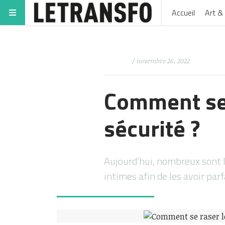
Accueil
Art & 
/ novembre 26, 2022
Comment se 
sécurité ?
Aujourd’hui, nombreux sont 
intimes afin de les avoir par