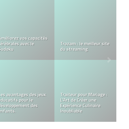
Conseils pour choisir
Pourquoi les katanas
votre première cigarette
sont réputés ?
électronique
Que sont les bons de
Débouchage de
réduction et les codes
Fourreau Fibre et Gaine
de réduction et
Télécom : Une Porte
comment fonctionnent-
Ouverte vers la Fibre
ls ?
Optique Rapide