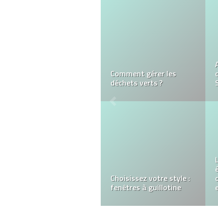
Nos conseils pour
choisir la chaîne
parfaite pour une
médaille de baptême
Comment sélectionner
le bon électricien ?
i