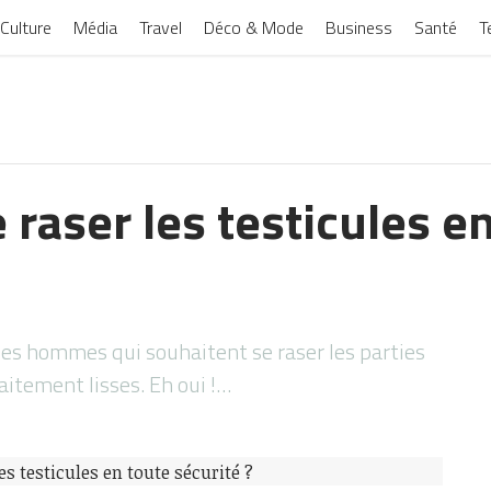
Culture
Média
Travel
Déco & Mode
Business
Santé
T
raser les testicules e
les hommes qui souhaitent se raser les parties
faitement lisses. Eh oui !…