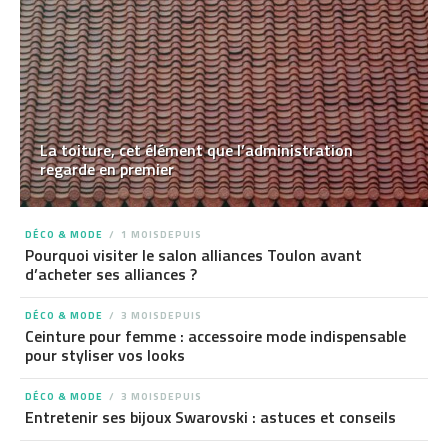
La toiture, cet élément que l’administration
regarde en premier
DÉCO & MODE
1 MOISDEPUIS
Pourquoi visiter le salon alliances Toulon avant
d’acheter ses alliances ?
DÉCO & MODE
3 MOISDEPUIS
Ceinture pour femme : accessoire mode indispensable
pour styliser vos looks
DÉCO & MODE
3 MOISDEPUIS
Entretenir ses bijoux Swarovski : astuces et conseils