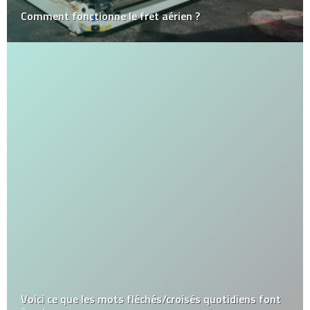
Comment fonctionne le fret aérien ?
Voici ce que les mots fléchés/croisés quotidiens font