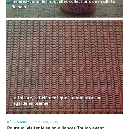
Inspirez-vous des nouvelles collections de maillots
de bain
La toiture, cet élément que l’administration
regarde en premier
DÉCO & MODE
1 MOISDEPUIS
Pourquoi visiter le salon alliances Toulon avant