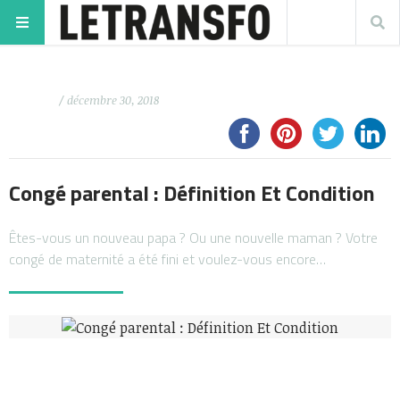
/ décembre 30, 2018
Congé parental : Définition Et Condition
Êtes-vous un nouveau papa ? Ou une nouvelle maman ? Votre
congé de maternité a été fini et voulez-vous encore…