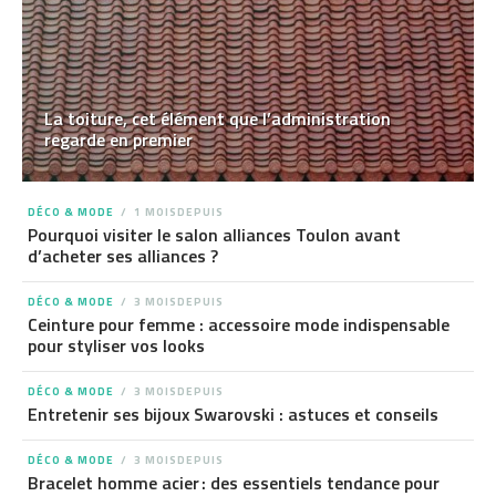
La toiture, cet élément que l’administration
regarde en premier
DÉCO & MODE
1 MOISDEPUIS
Pourquoi visiter le salon alliances Toulon avant
d’acheter ses alliances ?
DÉCO & MODE
3 MOISDEPUIS
Ceinture pour femme : accessoire mode indispensable
pour styliser vos looks
DÉCO & MODE
3 MOISDEPUIS
Entretenir ses bijoux Swarovski : astuces et conseils
DÉCO & MODE
3 MOISDEPUIS
Bracelet homme acier : des essentiels tendance pour