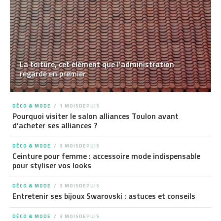
La toiture, cet élément que l’administration
regarde en premier
DÉCO & MODE
1 MOISDEPUIS
Pourquoi visiter le salon alliances Toulon avant
d’acheter ses alliances ?
DÉCO & MODE
3 MOISDEPUIS
Ceinture pour femme : accessoire mode indispensable
pour styliser vos looks
DÉCO & MODE
3 MOISDEPUIS
Entretenir ses bijoux Swarovski : astuces et conseils
DÉCO & MODE
3 MOISDEPUIS