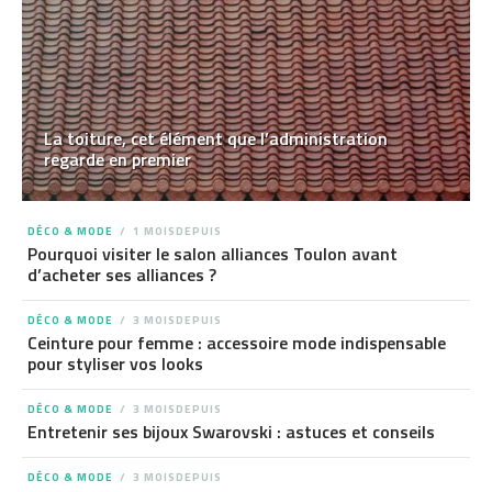
La toiture, cet élément que l’administration
regarde en premier
DÉCO & MODE
1 MOISDEPUIS
Pourquoi visiter le salon alliances Toulon avant
d’acheter ses alliances ?
DÉCO & MODE
3 MOISDEPUIS
Ceinture pour femme : accessoire mode indispensable
pour styliser vos looks
DÉCO & MODE
3 MOISDEPUIS
Entretenir ses bijoux Swarovski : astuces et conseils
DÉCO & MODE
3 MOISDEPUIS