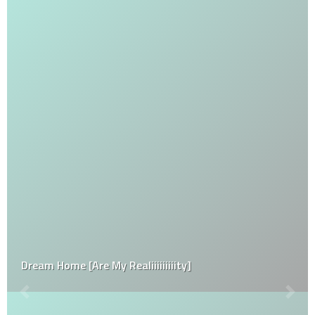
Dream Home [Are My Realiiiiiiiiity]