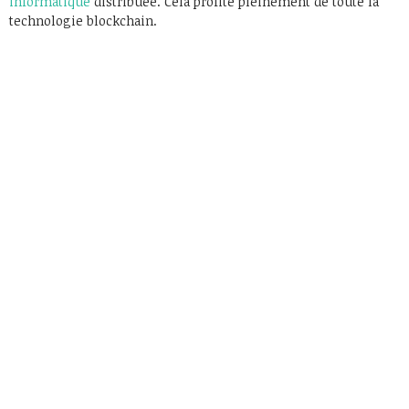
informatique
distribuée. Cela profite pleinement de toute la
technologie blockchain.