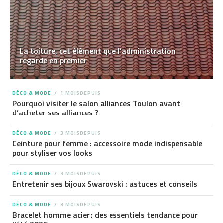
La toiture, cet élément que l’administration
regarde en premier
DÉCO & MODE
1 MOISDEPUIS
Pourquoi visiter le salon alliances Toulon avant
d’acheter ses alliances ?
DÉCO & MODE
3 MOISDEPUIS
Ceinture pour femme : accessoire mode indispensable
pour styliser vos looks
DÉCO & MODE
3 MOISDEPUIS
Entretenir ses bijoux Swarovski : astuces et conseils
DÉCO & MODE
3 MOISDEPUIS
Bracelet homme acier : des essentiels tendance pour