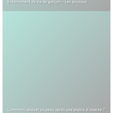
Enterrement de vie de garçon – Les puceaux
Comment apaiser sa peau après une piqûre d’insecte ?