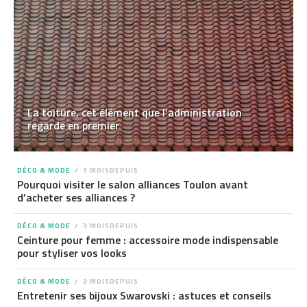
La toiture, cet élément que l’administration
regarde en premier
DÉCO & MODE
1 MOISDEPUIS
Pourquoi visiter le salon alliances Toulon avant
d’acheter ses alliances ?
DÉCO & MODE
3 MOISDEPUIS
Ceinture pour femme : accessoire mode indispensable
pour styliser vos looks
DÉCO & MODE
3 MOISDEPUIS
Entretenir ses bijoux Swarovski : astuces et conseils