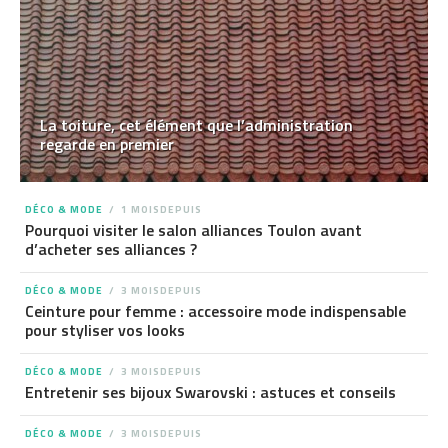
La toiture, cet élément que l’administration
regarde en premier
DÉCO & MODE
1 MOISDEPUIS
Pourquoi visiter le salon alliances Toulon avant
d’acheter ses alliances ?
DÉCO & MODE
3 MOISDEPUIS
Ceinture pour femme : accessoire mode indispensable
pour styliser vos looks
DÉCO & MODE
3 MOISDEPUIS
Entretenir ses bijoux Swarovski : astuces et conseils
DÉCO & MODE
3 MOISDEPUIS