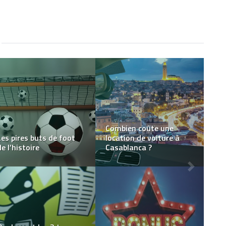
Gourde en inox et
bouteille d’eau en
Comment choisir un
plastique: quels sont les
tatouage qui vous
avantages des Gourdes
convient parfaitement ?
d’eau en acier inox