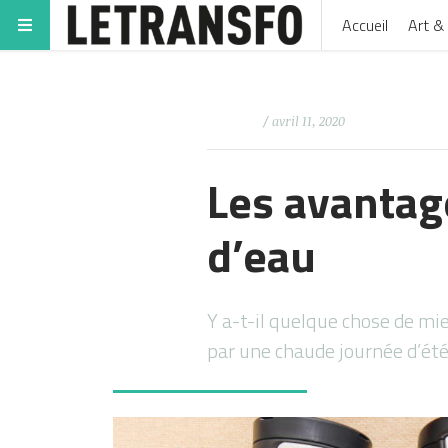
Accueil
Art & 
/ avril 11, 2020
Les avantag
d’eau
Y a-t-il quelque chose de mi
par une chaude journée d’ét