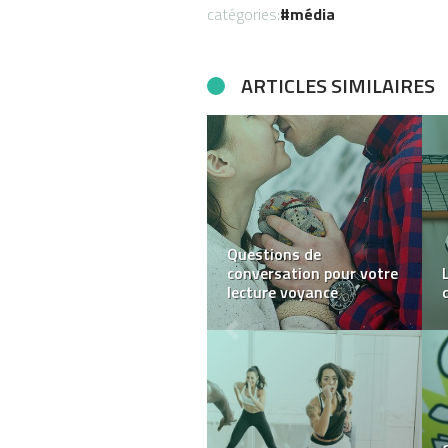
catégories:
média
ARTICLES SIMILAIRES
Comment devenir une
sirène: tout ce que vous
devez savoir ?