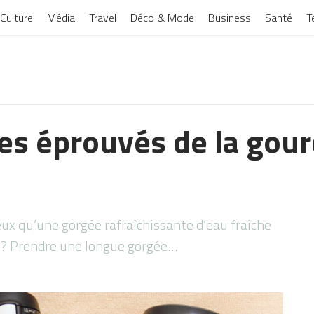
Culture
Média
Travel
Déco & Mode
Business
Santé
T
es éprouvés de la gour
eux qu’une gorgée rafraîchissante d’eau fraîche
é? Prendre une longue gorgée…