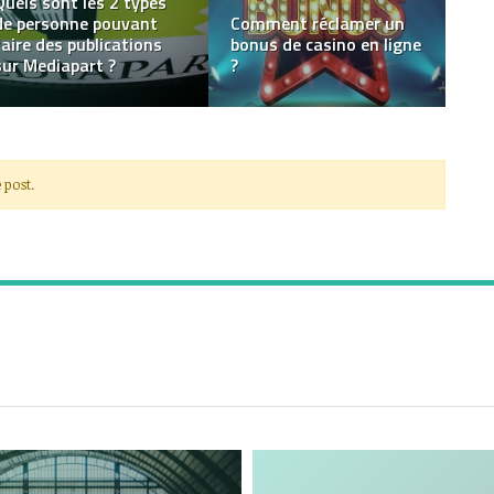
Comment profiter des
voyages de luxe avec
WorldVentures et ses
Comment bien choisir
Dreamtrips ?
une théière en fonte ?
 post.