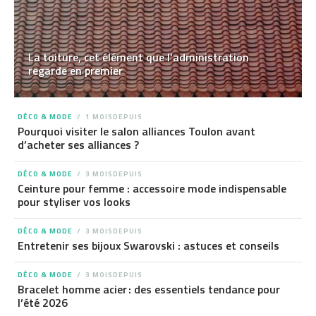
La toiture, cet élément que l’administration
regarde en premier
DÉCO & MODE
1 MOISDEPUIS
Pourquoi visiter le salon alliances Toulon avant
d’acheter ses alliances ?
DÉCO & MODE
3 MOISDEPUIS
Ceinture pour femme : accessoire mode indispensable
pour styliser vos looks
DÉCO & MODE
3 MOISDEPUIS
Entretenir ses bijoux Swarovski : astuces et conseils
DÉCO & MODE
3 MOISDEPUIS
Bracelet homme acier : des essentiels tendance pour
l’été 2026