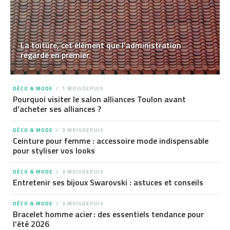
La toiture, cet élément que l’administration
regarde en premier
DÉCO & MODE
1 MOISDEPUIS
Pourquoi visiter le salon alliances Toulon avant
d’acheter ses alliances ?
DÉCO & MODE
3 MOISDEPUIS
Ceinture pour femme : accessoire mode indispensable
pour styliser vos looks
DÉCO & MODE
3 MOISDEPUIS
Entretenir ses bijoux Swarovski : astuces et conseils
DÉCO & MODE
3 MOISDEPUIS
Bracelet homme acier : des essentiels tendance pour
l’été 2026