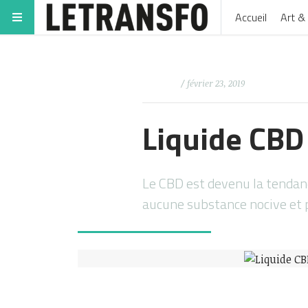
Accueil
Art & 
/ février 23, 2019
Liquide CBD 
Le CBD est devenu la tendance
aucune substance nocive et 