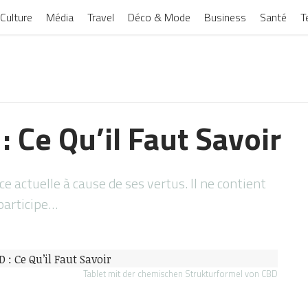
Culture
Média
Travel
Déco & Mode
Business
Santé
T
: Ce Qu’il Faut Savoir
 actuelle à cause de ses vertus. Il ne contient
participe…
Tablet mit der chemischen Strukturformel von CBD