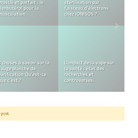
Punaises de lit : quels
sont les symptômes
Quelles sont les
cutanés ?
propriétés du CBD ?
Comment pratiquer la
Visite médicale – quand
méditation au
faut-il le faire et
quotidien ?
pourquoi le faire ?
 post.