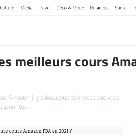
Culture
Média
Travel
Déco & Mode
Business
Santé
T
les meilleurs cours Am
sur Amazon, il y a beaucoup de choses que vous
 augmenter…