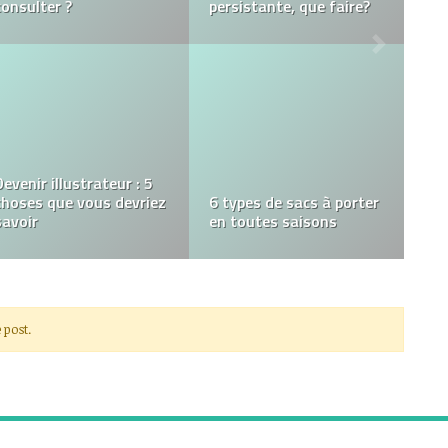
des gains
devez-vous utiliser ?
Preciousse.com :
Le monde des affaires,
L’endroit idéal pour tous
un environnement très
vos choix de bijoux
vaste
 post.