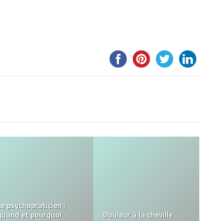
Play Regal Casino : Là
où le divertissement
Office 2021 ou
rencontre l’excitation
Microsoft 365 : Lequel