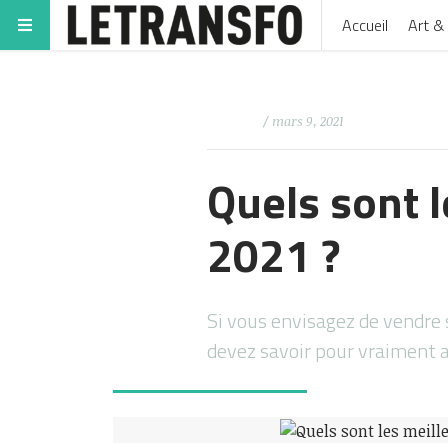
Accueil
Art & 
/ mars 9, 2021
Quels sont 
2021 ?
Si vous envisagez de vendre 
devez savoir pour vraiment