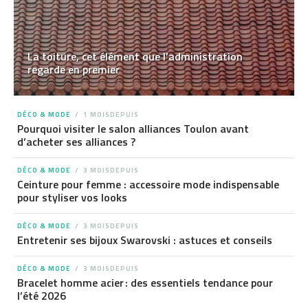
La toiture, cet élément que l’administration
regarde en premier
DÉCO & MODE
1 MOISDEPUIS
Pourquoi visiter le salon alliances Toulon avant
d’acheter ses alliances ?
DÉCO & MODE
3 MOISDEPUIS
Ceinture pour femme : accessoire mode indispensable
pour styliser vos looks
DÉCO & MODE
3 MOISDEPUIS
Entretenir ses bijoux Swarovski : astuces et conseils
DÉCO & MODE
3 MOISDEPUIS
Bracelet homme acier : des essentiels tendance pour
l’été 2026