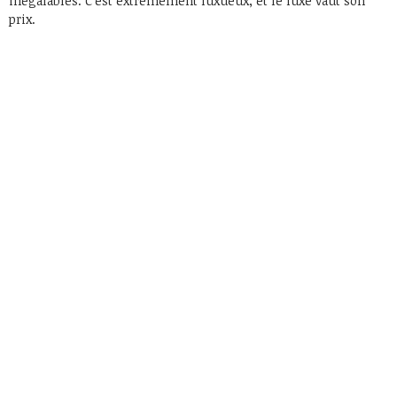
inégalables. C’est extrêmement luxueux, et le luxe vaut son
prix.