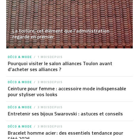
La toiture, cet élément que l’administration
regarde en premier
DÉCO & MODE
1 MOISDEPUIS
Pourquoi visiter le salon alliances Toulon avant
d’acheter ses alliances ?
DÉCO & MODE
3 MOISDEPUIS
Ceinture pour femme : accessoire mode indispensable
pour styliser vos looks
DÉCO & MODE
3 MOISDEPUIS
Entretenir ses bijoux Swarovski : astuces et conseils
DÉCO & MODE
3 MOISDEPUIS
Bracelet homme acier : des essentiels tendance pour
l’été 2026